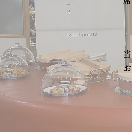
席
当
お