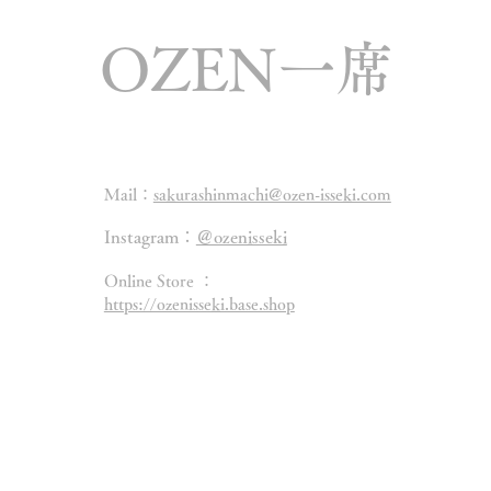
OZEN一席
Mail：
sakurashinmachi@ozen-isseki.com
Instagram：
＠ozenisseki
Online Store ：
https://ozenisseki.base.shop