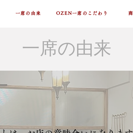
一席の由来
OZEN一席のこだわり
一席​の由来